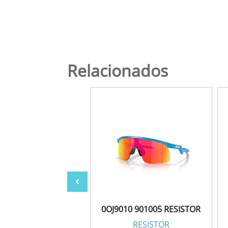
Relacionados
10 901014 RESISTOR
0OJ9010 901005 RESISTOR
RESISTOR
RESISTOR