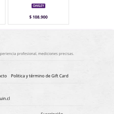
OAKLEY
OAKLEY
$ 108.900
$ 108.900
eriencia profesional, mediciones precisas.
acto
Politica y término de Gift Card
in.cl