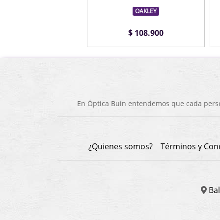
OAKLEY
OAKLEY
$ 108.900
$ 108.900
En Óptica Buin entendemos que cada person
¿Quienes somos?
Términos y Con
Bal