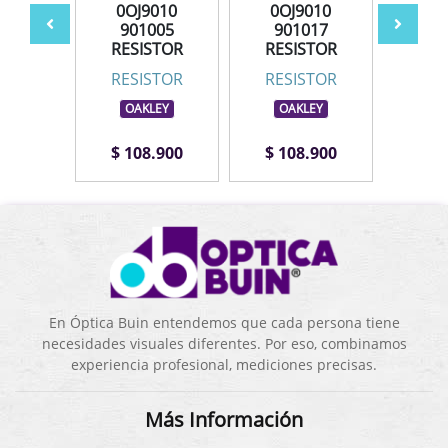
010
0OJ9010
0OJ9010
0O
014
901005
901017
90
STOR
RESISTOR
RESISTOR
RES
STOR
RESISTOR
RESISTOR
RES
LEY
OAKLEY
OAKLEY
OA
.900
$ 108.900
$ 108.900
$ 1
En Óptica Buin entendemos que cada persona tiene
necesidades visuales diferentes. Por eso, combinamos
experiencia profesional, mediciones precisas.
Más Información