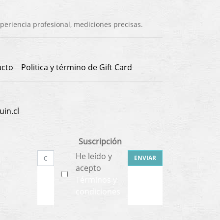
eriencia profesional, mediciones precisas.
acto
Politica y término de Gift Card
in.cl
Suscripción
He leído y
ENVIAR
acepto
Términos y
condiciones