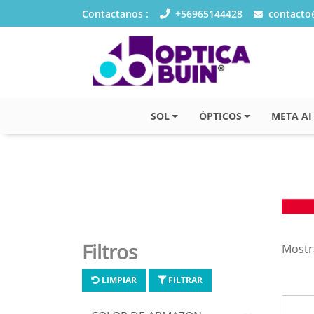
Contactanos :
+56965144428
contacto@
SOL
ÓPTICOS
META AI
Filtros
Mostr
LIMPIAR
FILTRAR