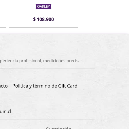
OAKLEY
OAKLEY
$ 108.900
$ 108.900
eriencia profesional, mediciones precisas.
acto
Politica y término de Gift Card
in.cl