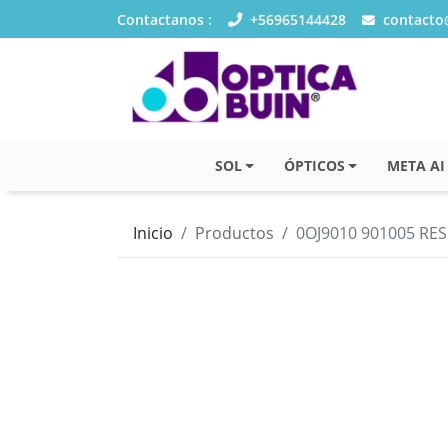
Contactanos :
+56965144428
contacto@
SOL
ÓPTICOS
META AI
Inicio
Productos
0OJ9010 901005 RE