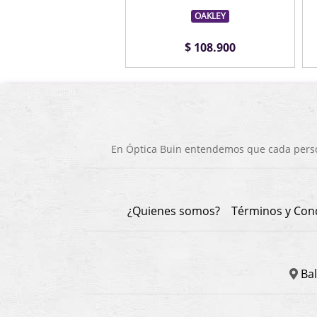
OAKLEY
OAKLEY
$ 108.900
$ 108.900
En Óptica Buin entendemos que cada person
¿Quienes somos?
Términos y Con
Bal