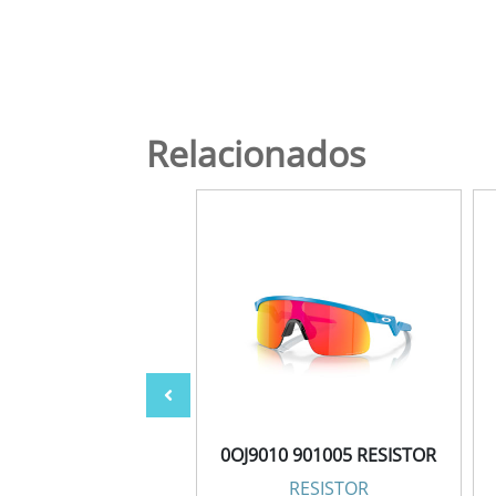
Relacionados
10 901014 RESISTOR
0OJ9010 901005 RESISTOR
RESISTOR
RESISTOR