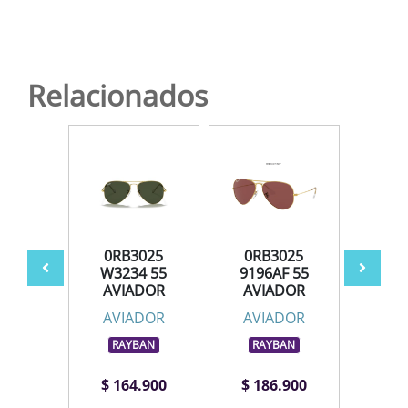
Relacionados
025
0RB3025
0RB3025
0R
3 58
W3234 55
9196AF 55
L02
DOR
AVIADOR
AVIADOR
AV
DOR
AVIADOR
AVIADOR
AV
BAN
RAYBAN
RAYBAN
RA
.900
$ 164.900
$ 186.900
$ 1