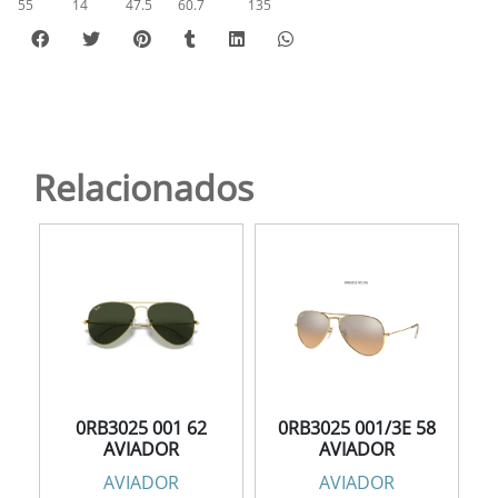
55
14
47.5
60.7
135
Relacionados
0RB3025 001 62
0RB3025 001/3E 58
AVIADOR
AVIADOR
AVIADOR
AVIADOR