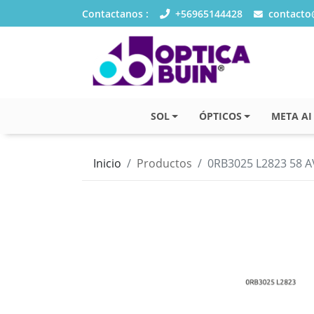
Contactanos :
+56965144428
contacto@
SOL
ÓPTICOS
META AI
Inicio
Productos
0RB3025 L2823 58 