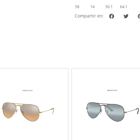
58
14
50.1
64.1
Compartir en: