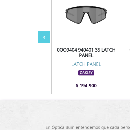
4 940424 35 LATCH
0OO9404 940401 35 LATCH
PANEL
PANEL
LATCH PANEL
LATCH PANEL
OAKLEY
OAKLEY
$ 203.900
$ 194.900
En Óptica Buin entendemos que cada person