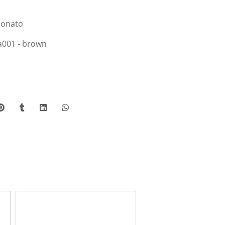
rbonato
Ma001 - brown