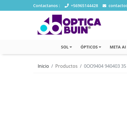
Contactanos :
+56965144428
contacto@
SOL
ÓPTICOS
META AI
Inicio
Productos
0OO9404 940403 35