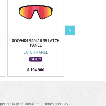
H
0OO9404 940416 35 LATCH
0OO9404 940424 3
PANEL
PANEL
LATCH PANEL
LATCH PANE
OAKLEY
OAKLEY
$ 194.900
$ 203.900
eriencia profesional, mediciones precisas.