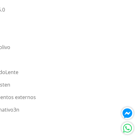
5.0
olivo
adoLente
gsten
ientos externos
mativo3n