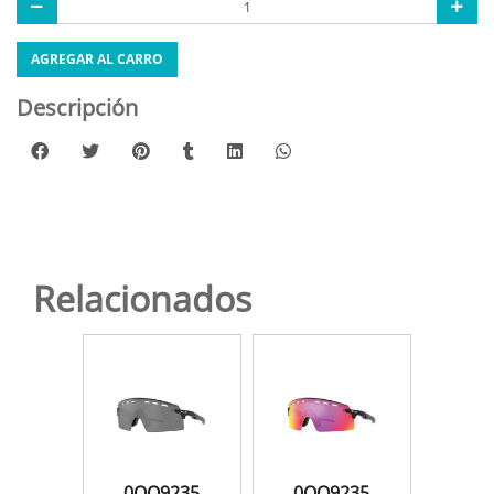
AGREGAR AL CARRO
Descripción
Relacionados
235
0OO9235
0OO9235
0O