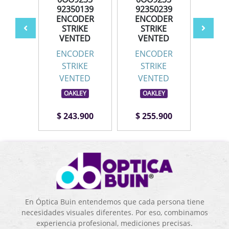
1739
92350139
92350239
923
DER
ENCODER
ENCODER
EN
IKE
STRIKE
STRIKE
ST
TED
VENTED
VENTED
VE
DER
ENCODER
ENCODER
EN
IKE
STRIKE
STRIKE
ST
TED
VENTED
VENTED
VE
LEY
OAKLEY
OAKLEY
OA
.900
$ 243.900
$ 255.900
$ 2
En Óptica Buin entendemos que cada persona tiene
necesidades visuales diferentes. Por eso, combinamos
experiencia profesional, mediciones precisas.