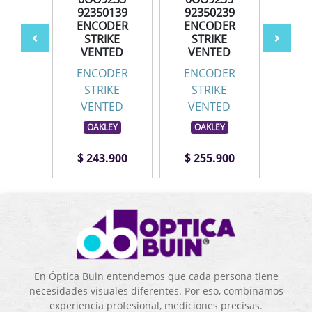
1739
92350139
92350239
923
DER
ENCODER
ENCODER
EN
IKE
STRIKE
STRIKE
ST
TED
VENTED
VENTED
VE
DER
ENCODER
ENCODER
EN
IKE
STRIKE
STRIKE
ST
TED
VENTED
VENTED
VE
LEY
OAKLEY
OAKLEY
OA
.900
$ 243.900
$ 255.900
$ 2
En Óptica Buin entendemos que cada persona tiene
necesidades visuales diferentes. Por eso, combinamos
experiencia profesional, mediciones precisas.