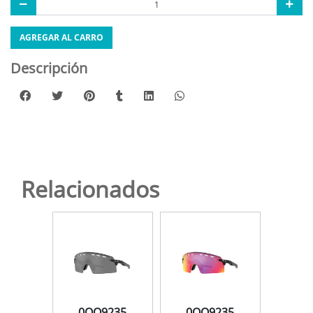
AGREGAR AL CARRO
Descripción
Relacionados
235
0OO9235
0OO9235
0O