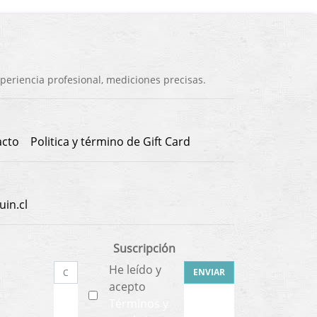
eriencia profesional, mediciones precisas.
acto
Politica y término de Gift Card
in.cl
Suscripción
He leído y
ENVIAR
acepto
Términos y