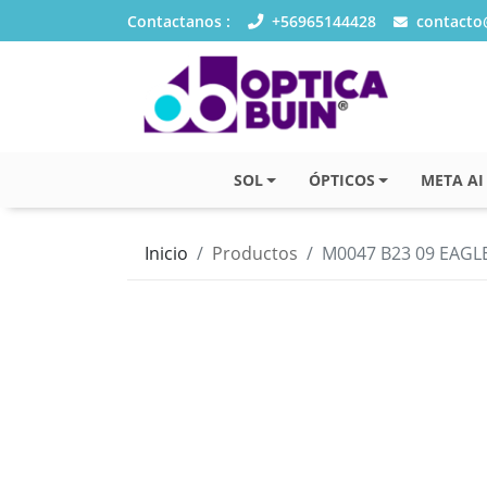
Contactanos :
+56965144428
contacto@
SOL
ÓPTICOS
META AI
Inicio
Productos
M0047 B23 09 EAGL