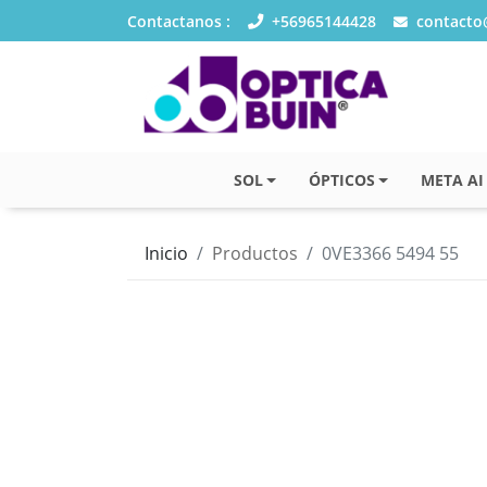
Contactanos :
+56965144428
contacto@
SOL
ÓPTICOS
META AI
Inicio
Productos
0VE3366 5494 55