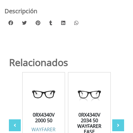
Descripción
Relacionados
340V
0RX4340V
0RX4340V
0RX
 50
2000 50
2034 50
83
WAYFARER
ARER
WAYFARER
WAY
EASE