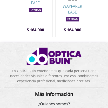
SE
EASE
E
WAYFARER
BAN
RAYBAN
RA
EASE
RAYBAN
.900
$ 164.900
$ 164.900
$ 1
En Óptica Buin entendemos que cada persona tiene
necesidades visuales diferentes. Por eso, combinamos
experiencia profesional, mediciones precisas.
Más Información
¿Quienes somos?