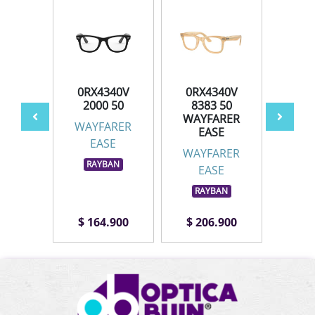
340V
0RX4340V
0RX4340V
0RX
 50
2000 50
8383 50
83
WAYFARER
ARER
WAYFARER
WAY
EASE
SE
EASE
E
WAYFARER
BAN
RAYBAN
RA
EASE
RAYBAN
.900
$ 164.900
$ 206.900
$ 1