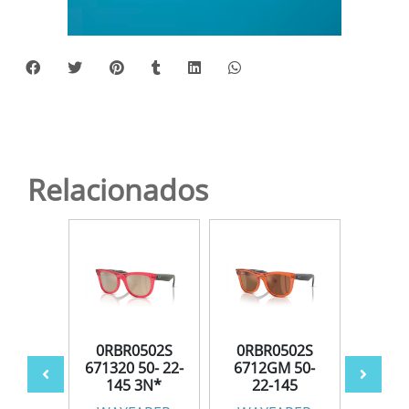
Relacionados
502S
0RBR0502S
0RBR0502S
0RB
50-22-
671320 50- 22-
6712GM 50-
6677V
3N*
145 3N*
22-145
14