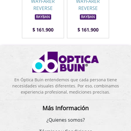
ARER
WAYFARER
WAYFARER
WAY
RSE
REVERSE
REVERSE
RE
BAN
RAYBAN
RAYBAN
RA
.900
$ 161.900
$ 161.900
$ 1
En Óptica Buin entendemos que cada persona tiene
necesidades visuales diferentes. Por eso, combinamos
experiencia profesional, mediciones precisas.
Más Información
¿Quienes somos?