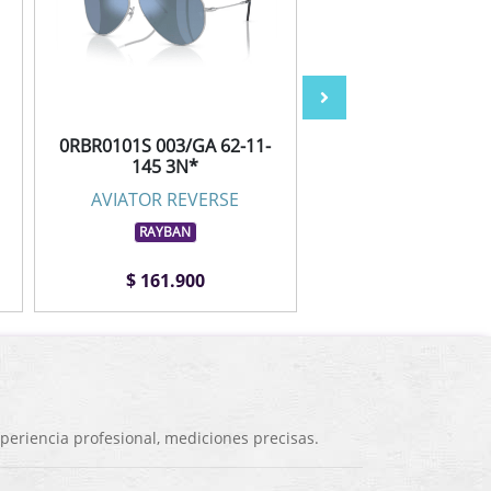
0RBR0101S 003/GA 62-11-
0RBR0101S 001/VR 
145 3N*
145 3N*
AVIATOR REVERSE
AVIATOR REVE
RAYBAN
RAYBAN
$ 161.900
$ 141.900
eriencia profesional, mediciones precisas.