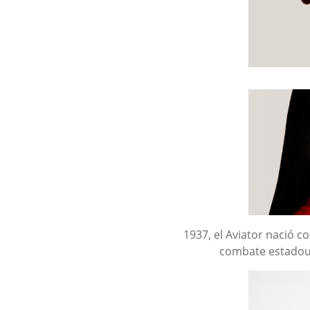
1937, el Aviator nació c
combate estadoun