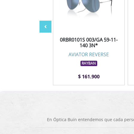
101S 001/VR 62-11-
0RBR0101S 003/GA 59-11-
145 3N*
140 3N*
IATOR REVERSE
AVIATOR REVERSE
RAYBAN
RAYBAN
$ 141.900
$ 161.900
En Óptica Buin entendemos que cada person