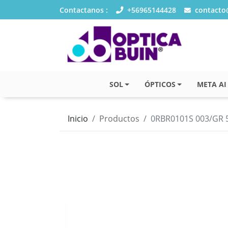
Contactanos :
+56965144428
contacto@
SOL
ÓPTICOS
META AI
Inicio
Productos
0RBR0101S 003/GR 