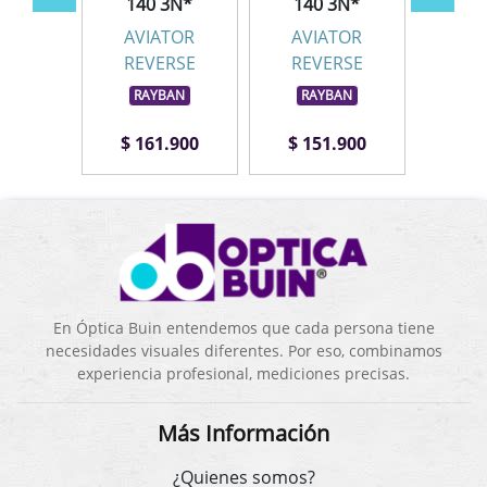
3N*
140 3N*
140 3N*
TOR
AVIATOR
AVIATOR
AV
RSE
REVERSE
REVERSE
RE
BAN
RAYBAN
RAYBAN
RA
.900
$ 161.900
$ 151.900
$ 1
En Óptica Buin entendemos que cada persona tiene
necesidades visuales diferentes. Por eso, combinamos
experiencia profesional, mediciones precisas.
Más Información
¿Quienes somos?