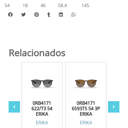
54
18
46
58.4
145
Relacionados
171
0RB4171
0RB4171
0R
3 54
622/T3 54
6593T5 54 3P
659
ERIKA
ERIKA
E
KA
ERIKA
ERIKA
E
BAN