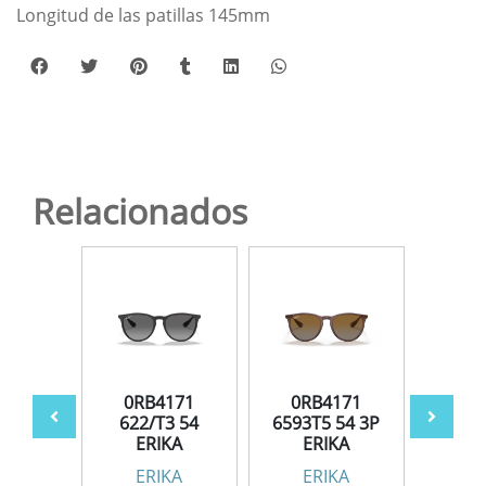
Longitud de las patillas 145mm
Relacionados
171
0RB4171
0RB4171
0R
G 54
622/T3 54
6593T5 54 3P
659
ERIKA
ERIKA
E
KA
ERIKA
ERIKA
E