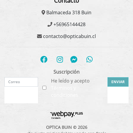
Contacto
Balmaceda 318 Buin
+56965144428
contacto@opticabuin.cl
Suscripción
He leído y acepto
ENVIAR
Términos y
condiciones
OPTICA BUIN © 2026