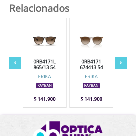
Relacionados
171
0RB4171L
0RB4171
0R
G 54
865/13 54
674413 54
659
KA
ERIKA
ERIKA
E
BAN
RAYBAN
RAYBAN
RA
.900
$ 141.900
$ 141.900
$ 1