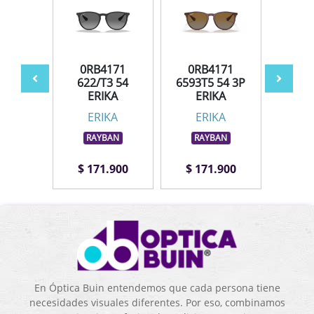
171
0RB4171
0RB4171
0R
G 54
622/T3 54
6593T5 54 3P
659
ERIKA
ERIKA
E
KA
ERIKA
ERIKA
E
BAN
RAYBAN
RAYBAN
RA
.900
$ 171.900
$ 171.900
$ 1
En Óptica Buin entendemos que cada persona tiene
necesidades visuales diferentes. Por eso, combinamos