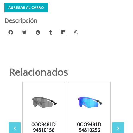
AGREGAR AL CARRO
Descripción
Relacionados
481D
0OO9481D
0OO9481D
0OO
0556
94810156
94810256
948