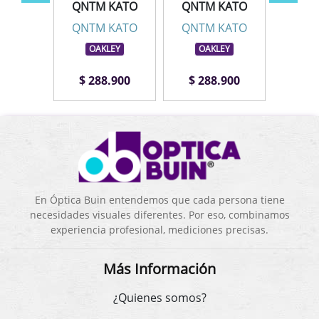
KATO
QNTM KATO
QNTM KATO
QNT
KATO
QNTM KATO
QNTM KATO
QNT
LEY
OAKLEY
OAKLEY
OA
.900
$ 288.900
$ 288.900
$ 3
En Óptica Buin entendemos que cada persona tiene
necesidades visuales diferentes. Por eso, combinamos
experiencia profesional, mediciones precisas.
Más Información
¿Quienes somos?