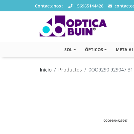
Contactanos :
+56965144428
contacto@
SOL
ÓPTICOS
META AI
Inicio
Productos
0OO9290 929047 31