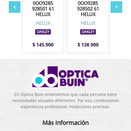
285
0OO9285
0OO9285
0O
3 61
928501 61
928502 61
928
UX
HELUX
HELUX
H
UX
HELUX
HELUX
H
LEY
OAKLEY
OAKLEY
OA
.900
$ 145.900
$ 138.900
$ 1
En Óptica Buin entendemos que cada persona tiene
necesidades visuales diferentes. Por eso, combinamos
experiencia profesional, mediciones precisas.
Más Información