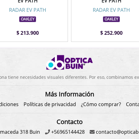
EV PATH
EV PATH
RADAR EV PATH
RADAR EV PATH
OAKLEY
OAKLEY
$ 213.900
$ 252.900
a tiene necesidades visuales diferentes. Por eso, combinamos exp
Más Información
diciones
Políticas de privacidad
¿Cómo comprar?
Cont
Contacto
maceda 318 Buin
+56965144428
contacto@opticabu