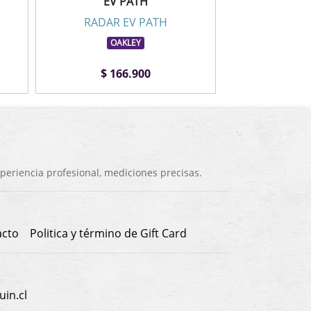
EV PATH
RADAR EV PATH
OAKLEY
$ 166.900
eriencia profesional, mediciones precisas.
acto
Politica y término de Gift Card
in.cl