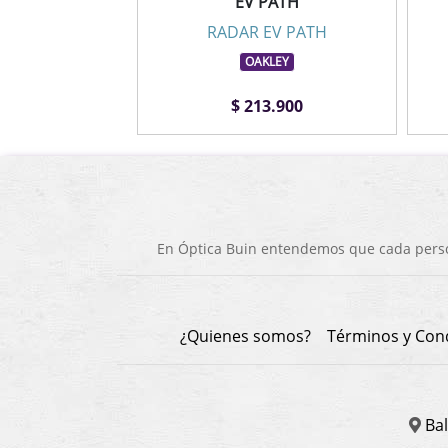
EV PATH
RADAR EV PATH
OAKLEY
$ 213.900
En Óptica Buin entendemos que cada person
¿Quienes somos?
Términos y Con
Bal