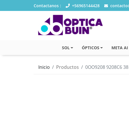
Contactanos :
+56965144428
contacto@
SOL
ÓPTICOS
META AI
Inicio
Productos
0OO9208 9208C6 38