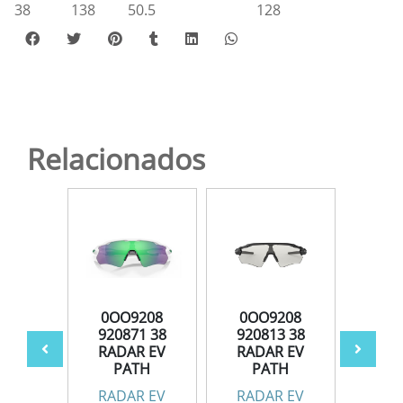
38
138
50.5
128
Relacionados
208
0OO9208
0OO9208
0O
2 38
920871 38
920813 38
920
R EV
RADAR EV
RADAR EV
RAD
TH
PATH
PATH
P
R EV
RADAR EV
RADAR EV
RAD