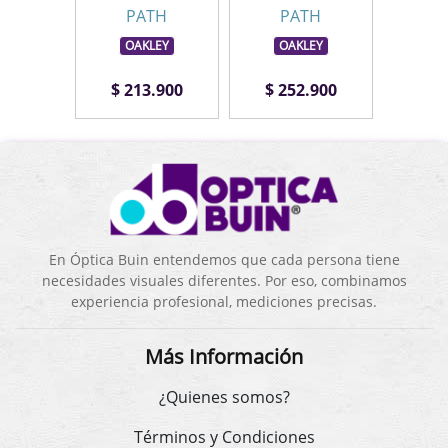
TH
PATH
PATH
P
LEY
OAKLEY
OAKLEY
OA
.900
$ 213.900
$ 252.900
$ 1
En Óptica Buin entendemos que cada persona tiene
necesidades visuales diferentes. Por eso, combinamos
experiencia profesional, mediciones precisas.
Más Información
¿Quienes somos?
Términos y Condiciones