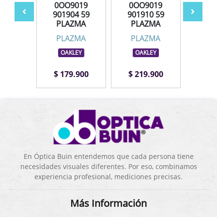
019
0OO9019
0OO9019
0O
7 59
901904 59
901910 59
901
ZMA
PLAZMA
PLAZMA
PL
ZMA
PLAZMA
PLAZMA
PL
LEY
OAKLEY
OAKLEY
OA
.900
$ 179.900
$ 219.900
$ 1
En Óptica Buin entendemos que cada persona tiene
necesidades visuales diferentes. Por eso, combinamos
experiencia profesional, mediciones precisas.
Más Información