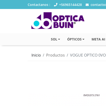
Contactanos :
+56965144428
contacto@
SOL
ÓPTICOS
META AI
Inicio
Productos
VOGUE OPTICO 0VO