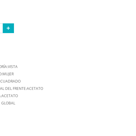
RÍA:VISTA
O:MUJER
:CUADRADO
AL DEL FRENTE:ACETATO
A:ACETATO
: GLOBAL