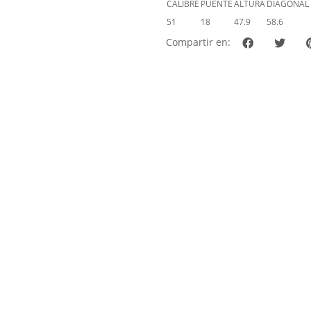
CALIBRE
PUENTE
ALTURA
DIAGONAL
51
18
47.9
58.6
Compartir en: