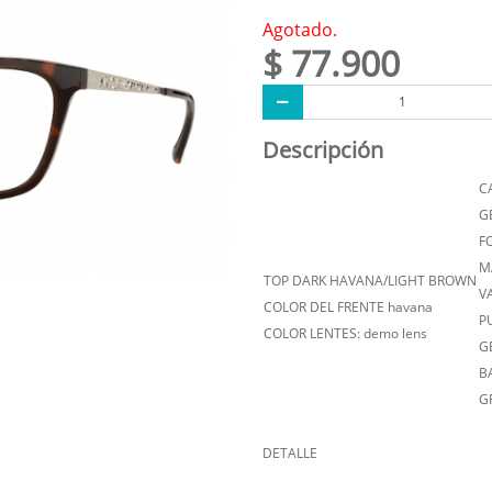
Agotado.
$ 77.900
Descripción
C
G
F
M
TOP DARK HAVANA/LIGHT BROWN
VA
COLOR DEL FRENTE havana
P
COLOR LENTES: demo lens
G
B
G
DETALLE