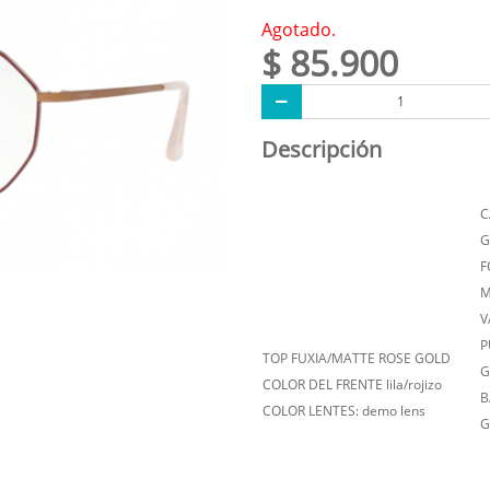
Agotado.
$ 85.900
Descripción
C
G
F
M
V
P
TOP FUXIA/MATTE ROSE GOLD
G
COLOR DEL FRENTE lila/rojizo
B
COLOR LENTES: demo lens
G