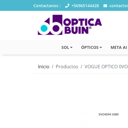
Contactanos :
+56965144428
contacto@
SOL
ÓPTICOS
META AI
Inicio
Productos
VOGUE OPTICO 0VO4