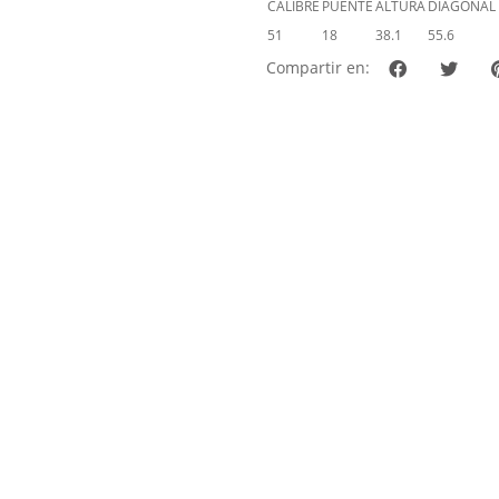
CALIBRE
PUENTE
ALTURA
DIAGONAL
51
18
38.1
55.6
Compartir en: