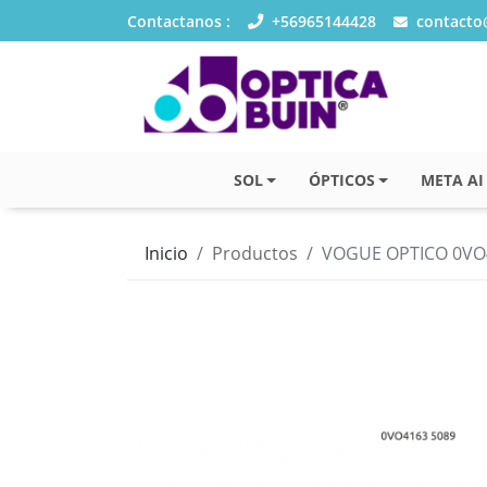
Contactanos :
+56965144428
contacto@
SOL
ÓPTICOS
META AI
Inicio
Productos
VOGUE OPTICO 0VO4