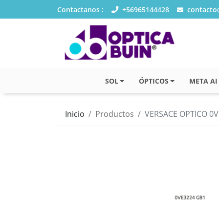
Contactanos :
+56965144428
contacto@
SOL
ÓPTICOS
META AI
Inicio
Productos
VERSACE OPTICO 0V