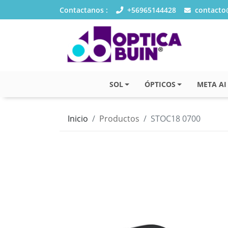
Contactanos :
+56965144428
contacto@
SOL
ÓPTICOS
META AI
Inicio
Productos
STOC18 0700