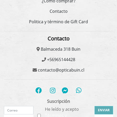
¿Cómo comprar?
Contacto
Politica y término de Gift Card
Contacto
Balmaceda 318 Buin
+56965144428
contacto@opticabuin.cl
Suscripción
He leído y acepto
ENVIAR
Términos y