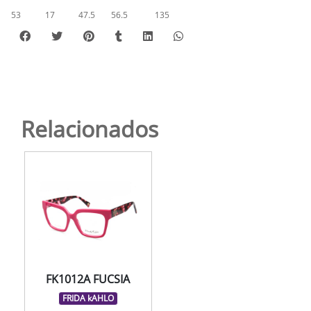
53
17
47.5
56.5
135
Relacionados
FK1012A FUCSIA
FRIDA kAHLO