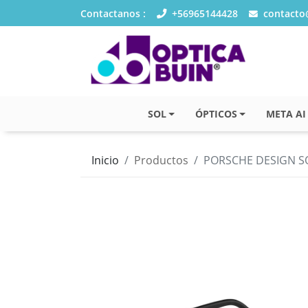
Contactanos :
+56965144428
contacto@
SOL
ÓPTICOS
META AI
Inicio
Productos
PORSCHE DESIGN SO