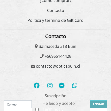
¿Cómo comprar?
Contacto
Politica y término de Gift Card
Contacto
Balmaceda 318 Buin
+56965144428
contacto@opticabuin.cl
Suscripción
He leído y acepto
ENVIAR
Términos y