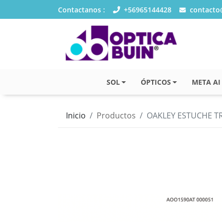
Contactanos :
+56965144428
contacto@
SOL
ÓPTICOS
META AI
Inicio
Productos
OAKLEY ESTUCHE TR