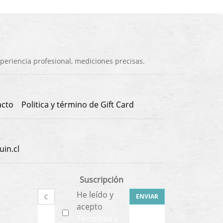
eriencia profesional, mediciones precisas.
acto
Politica y término de Gift Card
in.cl
Suscripción
He leído y
ENVIAR
acepto
Términos y