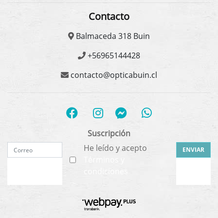
Contacto
Balmaceda 318 Buin
+56965144428
contacto@opticabuin.cl
Suscripción
He leído y acepto
ENVIAR
Términos y
condiciones