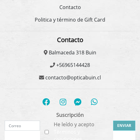
Contacto
Politica y término de Gift Card
Contacto
Balmaceda 318 Buin
+56965144428
contacto@opticabuin.cl
Suscripción
He leído y acepto
ENVIAR
Términos y
condiciones