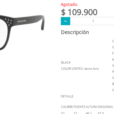
Agotado.
$ 109.900
Descripción
C
G
F
M
BLACK
V
COLOR LENTES: demo lens
P
G
B
DETALLE
CALIBRE
PUENTE
ALTURA
DIAGONAL
52
17
46.1
57.3