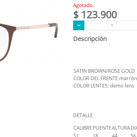
Agotado.
$ 123.900
Descripción
SATIN BROWN/ROSE GOLD
COLOR DEL FRENTE marrón
COLOR LENTES: demo lens
DETALLE
CALIBRE
PUENTE
ALTURA
DI
51
18
44
56