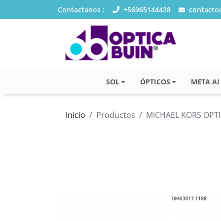
Contactanos :
+56965144428
contacto@
SOL
ÓPTICOS
META AI
Inicio
Productos
MICHAEL KORS OPTI