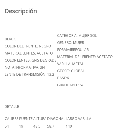
Descripción
CATEGORÍA: MUJER SOL
BLACK
GÉNERO: MUJER
COLOR DEL FRENTE: NEGRO
FORMA:IRREGULAR
MATERIAL LENTES: ACETATO
MATERIAL DEL FRENTE: ACETATO
COLOR LENTES: GRIS DEGRADE
VARILLA: METAL
NOTA INFORMATIVA: 3N
GEOFIT: GLOBAL
LENTE DE TRANSMISIÓN: 13.2
BASE:6
GRADUABLE: Sí
DETALLE
CALIBRE
PUENTE
ALTURA
DIAGONAL
LARGO VARILLA
54
19
48.5
58.7
140