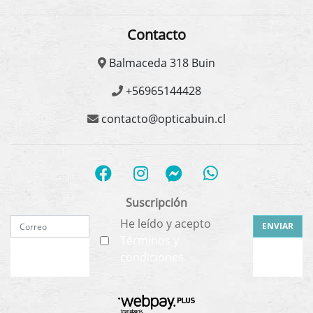
Contacto
Balmaceda 318 Buin
+56965144428
contacto@opticabuin.cl
Suscripción
He leído y acepto
ENVIAR
Términos y
condiciones