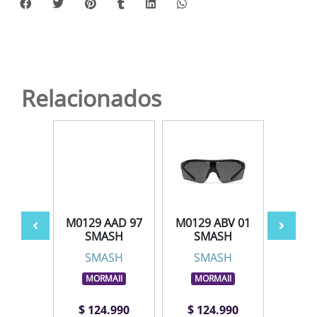
Relacionados
KCZ 97
M0129 AAD 97
M0129 ABV 01
M0129
SH
SMASH
SMASH
S
SH
SMASH
SMASH
S
AII
MORMAII
MORMAII
MO
.990
$ 124.990
$ 124.990
$ 1