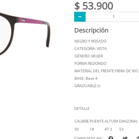
$ 53.900
Descripción
NEGRO Y ROSADO
CATEGORÍA: VISTA
GÉNERO: MUJER
FORMA:REDONDO
MATERIAL DEL FRENTE:FIBRA DE NY
BASE: Base 4
GRADUABLE:Si
DETALLE
CALIBRE
PUENTE
ALTURA
DIAGONAL
50
18
47.3
53
Compartir en: