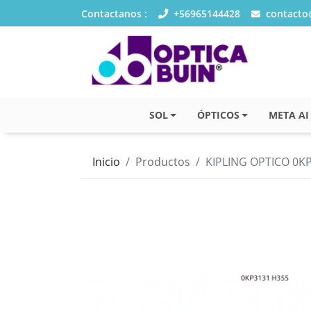
Contactanos :
+56965144428
contacto@
SOL
ÓPTICOS
META AI
Inicio
Productos
KIPLING OPTICO 0K