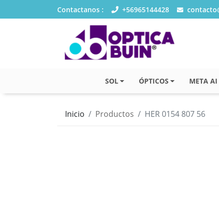
Contactanos :
+56965144428
contacto@
SOL
ÓPTICOS
META AI
Inicio
Productos
HER 0154 807 56