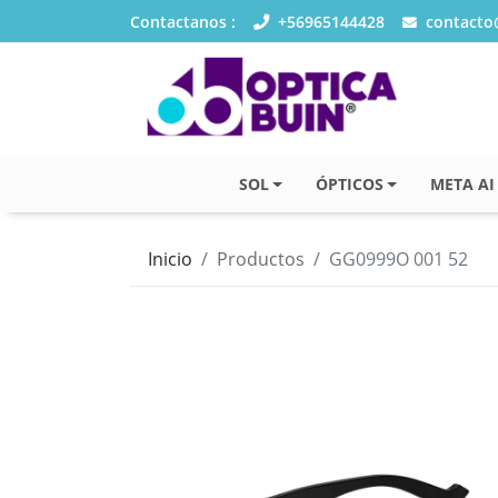
Contactanos :
+56965144428
contacto@
SOL
ÓPTICOS
META AI
Inicio
Productos
GG0999O 001 52