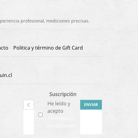
eriencia profesional, mediciones precisas.
acto
Politica y término de Gift Card
in.cl
Suscripción
He leído y
ENVIAR
acepto
Términos y
condiciones