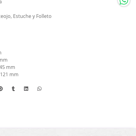
a
ojo, Estuche y Folleto
m
 mm
145 mm
: 121 mm