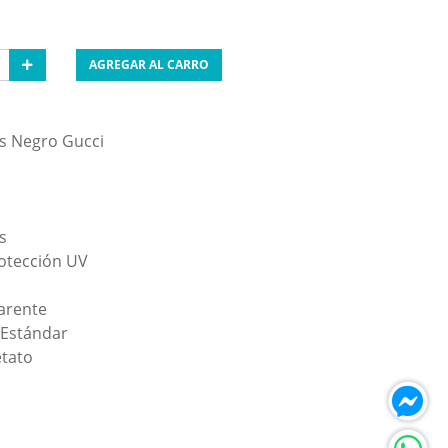
AGREGAR AL CARRO
s Negro Gucci
s
otección UV
arente
 Estándar
tato