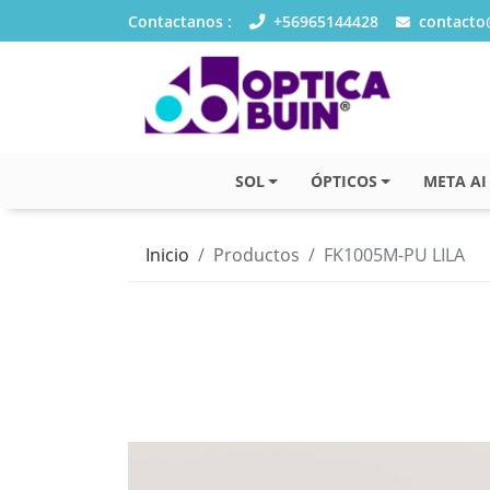
Contactanos :
+56965144428
contacto@
SOL
ÓPTICOS
META AI
Inicio
Productos
FK1005M-PU LILA