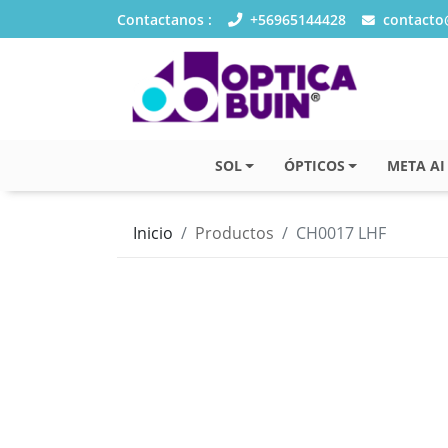
Contactanos :
+56965144428
contacto@
SOL
ÓPTICOS
META AI
Inicio
Productos
CH0017 LHF