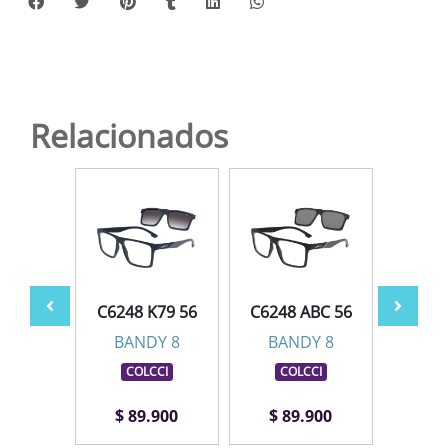
Relacionados
KCC 56
C6248 K79 56
C6248 ABC 56
C6248
Y 8
BANDY 8
BANDY 8
BA
CI
COLCCI
COLCCI
CO
.900
$ 89.900
$ 89.900
$ 8